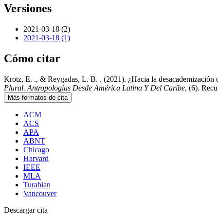
Versiones
2021-03-18 (2)
2021-03-18 (1)
Cómo citar
Krotz, E. ., & Reygadas, L. B. . (2021). ¿Hacia la desacademización
Plural. Antropologías Desde América Latina Y Del Caribe
, (6). Rec
Más formatos de cita
ACM
ACS
APA
ABNT
Chicago
Harvard
IEEE
MLA
Turabian
Vancouver
Descargar cita