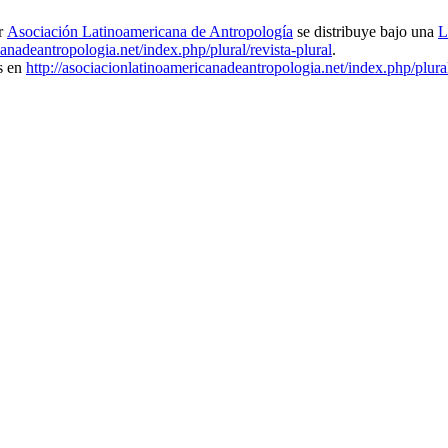
r
Asociación Latinoamericana de Antropología
se distribuye bajo una
L
canadeantropologia.net/index.php/plural/revista-plural
.
es en
http://asociacionlatinoamericanadeantropologia.net/index.php/plural