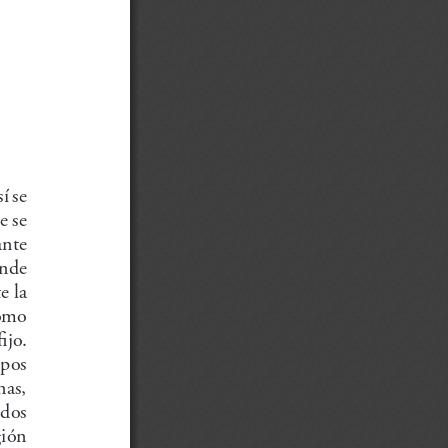
í se 
e se 
ante 
ande 
e la 
omo 
ijo. 
upos 
nas, 
 dos 
ión 