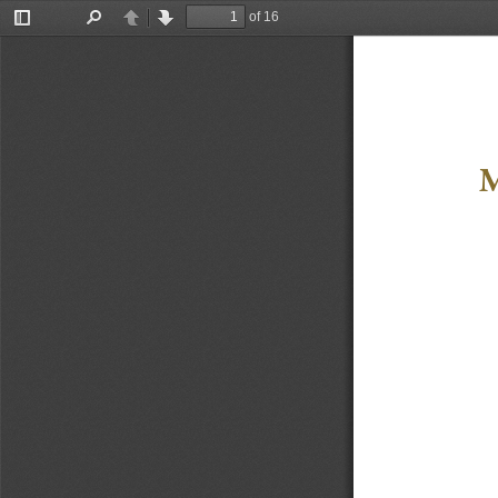
of 16
Toggle
Find
Previous
Next
Sidebar
M