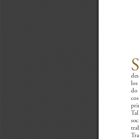
des
los
do 
cos
pri
Tal
soc
tra
Tra