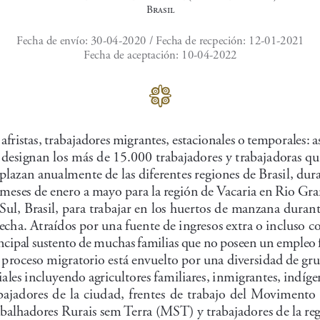
Brasil
Fecha de envío: 30-04-2020 / Fecha de recpeción: 12-01-2021
Fecha de aceptación: 10-04-2022
S
afristas, trabajadores migrantes, estacionales o temporales: as
designan los más de 15.000 trabajadores y trabajadoras qu
plazan anualmente de las diferentes regiones de Brasil, dur
 meses de enero a mayo para la región de Vacaria en Rio Gr
Sul, Brasil, para trabajar en los huertos de manzana durant
echa. Atraídos por una fuente de ingresos extra o incluso c
ncipal sustento de muchas familias que no poseen un empleo f
 proceso migratorio está envuelto por una diversidad de gr
iales incluyendo agricultores familiares, inmigrantes, indíge
bajadores de la ciudad, frentes de trabajo del Movimento
balhadores Rurais sem Terra (MST) y trabajadores de la reg