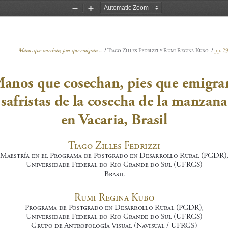
Zoom
Zoom
Out
In
Manos que cosechan, pies que emigran ...
/
Tiago Zilles Fedrizzi y Rumi Regina Kubo  
/ 
pp. 2
anos que cosechan, pies que emigran
safristas de la cosecha de la manzana
en Vacaria, Brasil
Tiago Zilles Fedrizzi
Maestría en el Programa de Postgrado en Desarrollo Rural (PGDR),
Universidade Federal do Rio Grande do Sul (UFRGS)
Brasil
Rumi Regina Kubo
Programa de Postgrado en Desarrollo Rural (PGDR), 
Universidade Federal do Rio Grande do Sul (UFRGS) 
Grupo de Antropología Visual (Navisual / UFRGS)