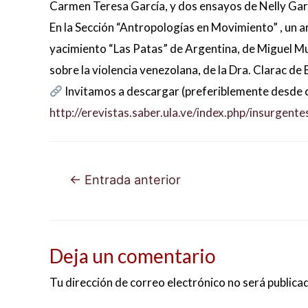
Carmen Teresa García, y dos ensayos de Nelly Gar
En la Sección “Antropologías en Movimiento” , un 
yacimiento “Las Patas” de Argentina, de Miguel Mug
sobre la violencia venezolana, de la Dra. Clarac de 
Invitamos a descargar (preferiblemente desde
http://erevistas.saber.ula.ve/index.php/insurgente
Navegación
←
Entrada anterior
de
entradas
Deja un comentario
Tu dirección de correo electrónico no será publica