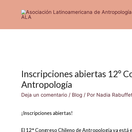
Ir
al
contenido
Inscripciones abiertas 12° 
Antropología
Deja un comentario
/
Blog
/ Por
Nadia Rabuffet
¡Inscripciones abiertas!
El 12° Congreso Chileno de Antropología ya está en