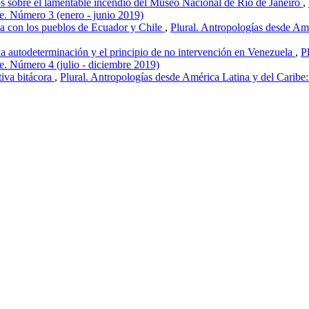
s sobre el lamentable incendio del Museo Nacional de Río de Janeiro
,
be. Número 3 (enero - junio 2019)
a con los pueblos de Ecuador y Chile
,
Plural. Antropologías desde Amé
 autodeterminación y el principio de no intervención en Venezuela
,
P
e. Número 4 (julio - diciembre 2019)
iva bitácora
,
Plural. Antropologías desde América Latina y del Caribe