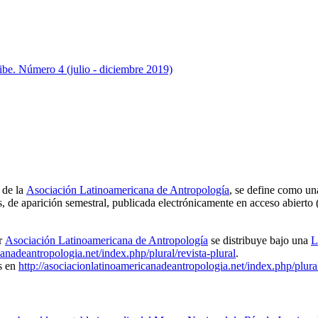
ibe. Número 4 (julio - diciembre 2019)
a de la
Asociación Latinoamericana de Antropología
, se define como un
nes, de aparición semestral, publicada electrónicamente en acceso abierto
r
Asociación Latinoamericana de Antropología
se distribuye bajo una
L
canadeantropologia.net/index.php/plural/revista-plural
.
es en
http://asociacionlatinoamericanadeantropologia.net/index.php/plural