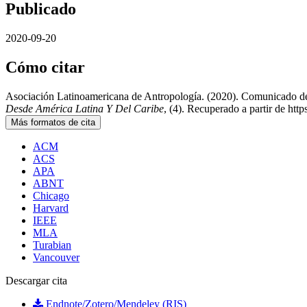
Publicado
2020-09-20
Cómo citar
Asociación Latinoamericana de Antropología. (2020). Comunicado del
Desde América Latina Y Del Caribe
, (4). Recuperado a partir de htt
Más formatos de cita
ACM
ACS
APA
ABNT
Chicago
Harvard
IEEE
MLA
Turabian
Vancouver
Descargar cita
Endnote/Zotero/Mendeley (RIS)