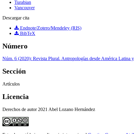
Turabian
Vancouver
Descargar cita
Endnote/Zotero/Mendeley (RIS)
BibTeX
Número
Núm. 6 (2020): Revista Plural. Antropologías desde América Latina y
Sección
Artículos
Licencia
Derechos de autor 2021 Abel Lozano Hernández