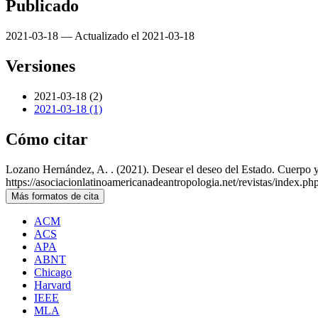
Publicado
2021-03-18 — Actualizado el 2021-03-18
Versiones
2021-03-18 (2)
2021-03-18 (1)
Cómo citar
Lozano Hernández, A. . (2021). Desear el deseo del Estado. Cuerpo y 
https://asociacionlatinoamericanadeantropologia.net/revistas/index.php
Más formatos de cita
ACM
ACS
APA
ABNT
Chicago
Harvard
IEEE
MLA