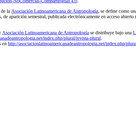
bución-NoComercial-CompartirIgual 4.0
.
a de la
Asociación Latinoamericana de Antropología
, se define como un
nes, de aparición semestral, publicada electrónicamente en acceso abierto
r
Asociación Latinoamericana de Antropología
se distribuye bajo una
L
canadeantropologia.net/index.php/plural/revista-plural
.
es en
http://asociacionlatinoamericanadeantropologia.net/index.php/plural